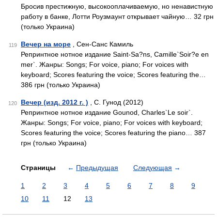
Бросив престижную, высокооплачиваемую, но ненавистную
работу в банке, Лотти Роузмаунт открывает чайную… 32 грн
(только Украина)
Вечер на море
, Сен-Санс Камиль
119
Репринтное нотное издание Saint-Sa?ns, Camille`Soir?e en
mer`. Жанры: Songs; For voice, piano; For voices with
keyboard; Scores featuring the voice; Scores featuring the…
386 грн (только Украина)
Вечер (изд. 2012 г. )
, С. Гунод (2012)
120
Репринтное нотное издание Gounod, Charles`Le soir`.
Жанры: Songs; For voice, piano; For voices with keyboard;
Scores featuring the voice; Scores featuring the piano… 387
грн (только Украина)
Страницы
←
Предыдущая
Следующая
→
1
2
3
4
5
6
7
8
9
10
11
12
13