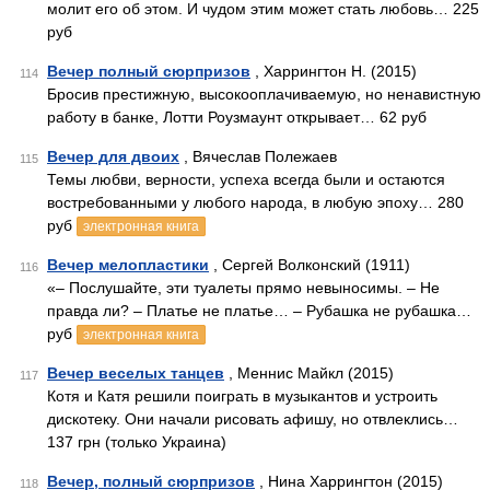
молит его об этом. И чудом этим может стать любовь… 225
руб
Вечер полный сюрпризов
, Харрингтон Н. (2015)
114
Бросив престижную, высокооплачиваемую, но ненавистную
работу в банке, Лотти Роузмаунт открывает… 62 руб
Вечер для двоих
, Вячеслав Полежаев
115
Темы любви, верности, успеха всегда были и остаются
востребованными у любого народа, в любую эпоху… 280
руб
электронная книга
Вечер мелопластики
, Сергей Волконский (1911)
116
«– Послушайте, эти туалеты прямо невыносимы. – Не
правда ли? – Платье не платье… – Рубашка не рубашка…
руб
электронная книга
Вечер веселых танцев
, Меннис Майкл (2015)
117
Котя и Катя решили поиграть в музыкантов и устроить
дискотеку. Они начали рисовать афишу, но отвлеклись…
137 грн (только Украина)
Вечер, полный сюрпризов
, Нина Харрингтон (2015)
118